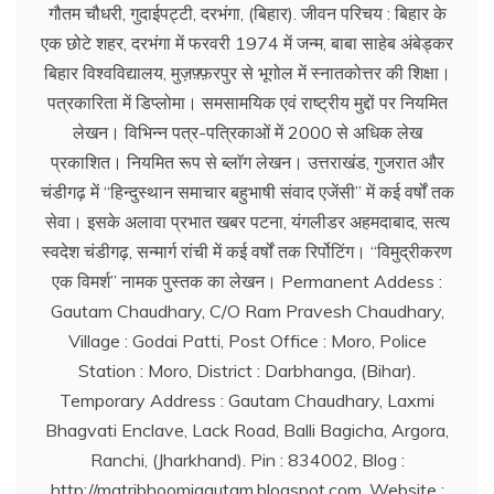
गौतम चौधरी, गुदाईपट्टी, दरभंगा, (बिहार). जीवन परिचय : बिहार के
एक छोटे शहर, दरभंगा में फरवरी 1974 में जन्म, बाबा साहेब अंबेड्कर
बिहार विश्वविद्यालय, मुज़फ़्फ़रपुर से भूगोल में स्नातकोत्तर की शिक्षा।
पत्रकारिता में डिप्लोमा। समसामयिक एवं राष्ट्रीय मुद्दों पर नियमित
लेखन। विभिन्न पत्र-पत्रिकाओं में 2000 से अधिक लेख
प्रकाशित। नियमित रूप से ब्लाॅग लेखन। उत्तराखंड, गुजरात और
चंडीगढ़ में ‘‘हिन्दुस्थान समाचार बहुभाषी संवाद एजेंसी’’ में कई वर्षों तक
सेवा। इसके अलावा प्रभात खबर पटना, यंगलीडर अहमदाबाद, सत्य
स्वदेश चंडीगढ़, सन्मार्ग रांची में कई वर्षों तक रिर्पोटिंग। ‘‘विमुद्रीकरण
एक विमर्श’’ नामक पुस्तक का लेखन। Permanent Addess :
Gautam Chaudhary, C/O Ram Pravesh Chaudhary,
Village : Godai Patti, Post Office : Moro, Police
Station : Moro, District : Darbhanga, (Bihar).
Temporary Address : Gautam Chaudhary, Laxmi
Bhagvati Enclave, Lack Road, Balli Bagicha, Argora,
Ranchi, (Jharkhand). Pin : 834002, Blog :
http://matribhoomigautam.blogspot.com. Website :