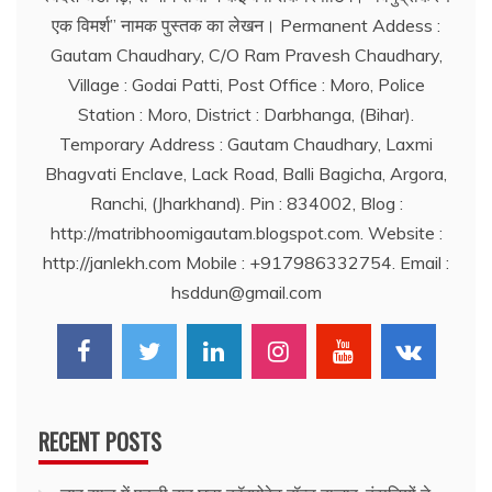
एक विमर्श’’ नामक पुस्तक का लेखन। Permanent Addess :
Gautam Chaudhary, C/O Ram Pravesh Chaudhary,
Village : Godai Patti, Post Office : Moro, Police
Station : Moro, District : Darbhanga, (Bihar).
Temporary Address : Gautam Chaudhary, Laxmi
Bhagvati Enclave, Lack Road, Balli Bagicha, Argora,
Ranchi, (Jharkhand). Pin : 834002, Blog :
http://matribhoomigautam.blogspot.com. Website :
http://janlekh.com Mobile : +917986332754. Email :
hsddun@gmail.com
RECENT POSTS