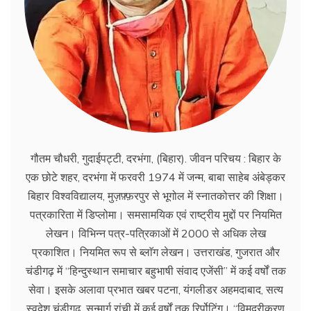
गौतम चौधरी, गुदाईपट्टी, दरभंगा, (बिहार). जीवन परिचय : बिहार के
एक छोटे शहर, दरभंगा में फरवरी 1974 में जन्म, बाबा साहेब अंबेड्कर
बिहार विश्वविद्यालय, मुज़फ़्फ़रपुर से भूगोल में स्नातकोत्तर की शिक्षा।
पत्रकारिता में डिप्लोमा। समसामयिक एवं राष्ट्रीय मुद्दों पर नियमित
लेखन। विभिन्न पत्र-पत्रिकाओं में 2000 से अधिक लेख
प्रकाशित। नियमित रूप से ब्लाॅग लेखन। उत्तराखंड, गुजरात और
चंडीगढ़ में ‘‘हिन्दुस्थान समाचार बहुभाषी संवाद एजेंसी’’ में कई वर्षों तक
सेवा। इसके अलावा प्रभात खबर पटना, यंगलीडर अहमदाबाद, सत्य
स्वदेश चंडीगढ़, सन्मार्ग रांची में कई वर्षों तक रिर्पोटिंग। ‘‘विमुद्रीकरण