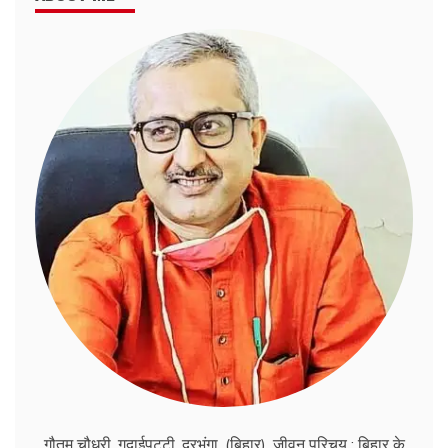
गौतम चौधरी, गुदाईपट्टी, दरभंगा, (बिहार). जीवन परिचय : बिहार के