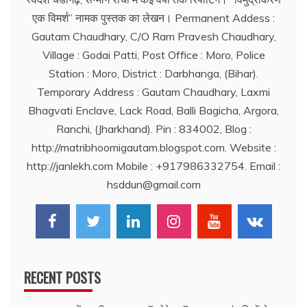
एक विमर्श’’ नामक पुस्तक का लेखन। Permanent Addess :
Gautam Chaudhary, C/O Ram Pravesh Chaudhary,
Village : Godai Patti, Post Office : Moro, Police
Station : Moro, District : Darbhanga, (Bihar).
Temporary Address : Gautam Chaudhary, Laxmi
Bhagvati Enclave, Lack Road, Balli Bagicha, Argora,
Ranchi, (Jharkhand). Pin : 834002, Blog :
http://matribhoomigautam.blogspot.com. Website :
http://janlekh.com Mobile : +917986332754. Email :
hsddun@gmail.com
RECENT POSTS