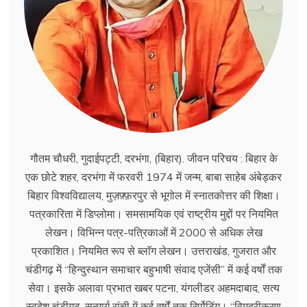
गौतम चौधरी, गुदाईपट्टी, दरभंगा, (बिहार). जीवन परिचय : बिहार के
एक छोटे शहर, दरभंगा में फरवरी 1974 में जन्म, बाबा साहेब अंबेड्कर
बिहार विश्वविद्यालय, मुज़फ़्फ़रपुर से भूगोल में स्नातकोत्तर की शिक्षा।
पत्रकारिता में डिप्लोमा। समसामयिक एवं राष्ट्रीय मुद्दों पर नियमित
लेखन। विभिन्न पत्र-पत्रिकाओं में 2000 से अधिक लेख
प्रकाशित। नियमित रूप से ब्लाॅग लेखन। उत्तराखंड, गुजरात और
चंडीगढ़ में ‘‘हिन्दुस्थान समाचार बहुभाषी संवाद एजेंसी’’ में कई वर्षों तक
सेवा। इसके अलावा प्रभात खबर पटना, यंगलीडर अहमदाबाद, सत्य
स्वदेश चंडीगढ़, सन्मार्ग रांची में कई वर्षों तक रिर्पोटिंग। ‘‘विमुद्रीकरण