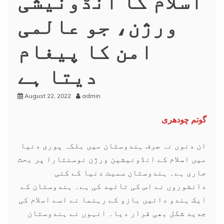
ورژن، جو عالمی
امن کا پیغام
دیتا ہے
August 22, 2022
admin
گوتم چودھری
ان دنوں نہ صرف ہندوستان میں بلکہ پوری دنیا
میں اسلام کے انڈونیشین ورژن نوسنتارا پر بحث
جاری ہے۔ ہندوستان سمیت دنیا کے کئی
دانشوروں نے اس کی تائید کی ہے۔ ہندوستان کے
ایک ہندو دائیں بازو کے رہنما نے اسے اسلام کی
جدید شکل بھی قرار دیا۔ انہوں نے ہندوستان