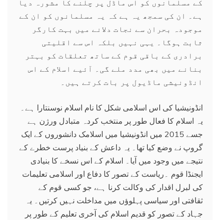
کے مسلمانوں کو اس ماڈل پر چلنے کا مشورہ دیا
ہے۔ ان کی سمجھ یہ ہے کہ یہ مسلمانوں کو ان کے
موجودہ بحران سے نجات دلانے میں بہت کارگر
ثابت ہوگا۔ یہی نہیں بلکہ اس سے اقلیتی
برادری کے باقی قوم کے ساتھ تعلقات کو بہتر
بنانے میں بھی مدد ملے گی۔ آئیے اسلام کے اس
انڈونیشی ماڈیول پر بات کرتے ہیں۔
انڈونیشیا کی اس اسلامی شکل کا نام اسلام نوسنتارا ہے۔
یہ اسلام کا فعال طور پر منتخب کردہ متبادل ورژن ہے
جسے 2015 میں انڈونیشیا میں اسلامک دانشوروں کے ایک
گروپ نے وضع کیا تھا۔ یہ داعش کے بنیاد پرست خطرے کے
نتیجے میں وجود میں آیا۔ اسلام کے اس نسخے کا بنیادی
ایجنڈا قوم ۔ریاست کے تصور کا دفاع اور اسلامی تعلیمات
کی لبرل اقدار کی وکالت کرنا ہے، جو کسی قوم کے
ثقافتی اور سیاسی پہلوؤں میں مداخلت نہیں کرتیں۔ یہ
جہاد کے تصور کو قدیم اسلام کی آخری تعلیم کے طور پر