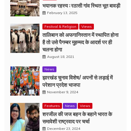
भयानक रहस्य : रठासी गांव स्थित भूत बावड़ी
February 13, 2025
Festival & Religion
Views
तालिबान को अफगानिस्तान में स्थापित होना
है तो उसे पैगम्बर मुहम्मद के आदर्श पर ही
चलना होगा
August 18, 2021
News
झारखंड चुनाव विशेष/ अपनों से लड़ाई में
परेशान प्रदेश भाजपा
November 9, 2024
Features
News
Views
शरजील की जज बहन के बहाने भारत के
समावेशी राष्ट्रवाद पर चर्चा
December 23, 2024