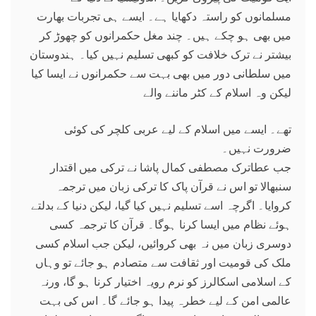
مسلمانوں کو راستہ دکھایا ہے۔ ایسے ہی تجربات بھارت
میں بھی ہو چکے ہیں۔ چند مغل حکمرانوں کو چھوڑ کر
بیشتر نے ترک خلافت کو کبھی تسلیم نہیں کیا۔ ہندوستان
میں سلطانی دور میں بھی بہت سے حکمرانوں نے ایسا کیا
لیکن وہ اسلام کے کٹر ماننے والے
تھے۔ ایسے میں اسلام کے لیے عربی کلچر کی کوئی
ضرورت نہیں۔
جب عطاترک مصطفی کمال پاشا نے ترکی میں اقتدار
سنبھالا تو اس نے قرآن پاک کا ترکی زبان میں ترجمہ
کروایا۔ اگرچہ اسے تسلیم نہیں کیا گیا، لیکن دنیا کے بدلتے
ہوئے نظام میں ایسا کرنا ہوگا۔ قرآن کا ترجمہ کسی
دوسری زبان میں نہ بھی کروائیں، لیکن جب اسلام کسی
ملک کی قومیت اور ثقافت سے متصادم ہو جائے تو وہاں
کے اسلامی اسکالرز کو نرم رویہ اختیار کرنا ہو گا، ورنہ
عالمی امن کے لیے خطرہ پیدا ہو جائے گا۔ اس کی بہت