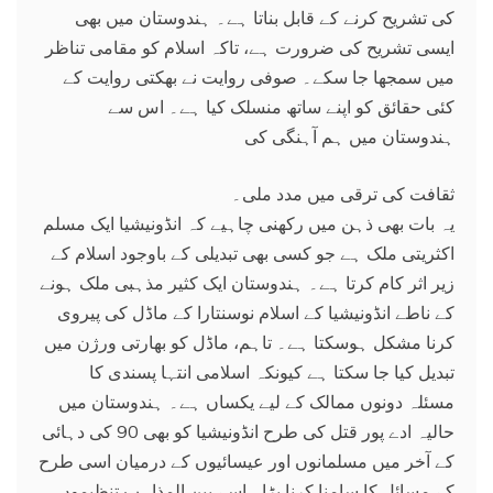
کی تشریح کرنے کے قابل بناتا ہے۔ ہندوستان میں بھی
ایسی تشریح کی ضرورت ہے، تاکہ اسلام کو مقامی تناظر
میں سمجھا جا سکے۔ صوفی روایت نے بھکتی روایت کے
کئی حقائق کو اپنے ساتھ منسلک کیا ہے۔ اس سے
ہندوستان میں ہم آہنگی کی
ثقافت کی ترقی میں مدد ملی۔
یہ بات بھی ذہن میں رکھنی چاہیے کہ انڈونیشیا ایک مسلم
اکثریتی ملک ہے جو کسی بھی تبدیلی کے باوجود اسلام کے
زیر اثر کام کرتا ہے۔ ہندوستان ایک کثیر مذہبی ملک ہونے
کے ناطے انڈونیشیا کے اسلام نوسنتارا کے ماڈل کی پیروی
کرنا مشکل ہوسکتا ہے۔ تاہم، ماڈل کو بھارتی ورژن میں
تبدیل کیا جا سکتا ہے کیونکہ اسلامی انتہا پسندی کا
مسئلہ دونوں ممالک کے لیے یکساں ہے۔ ہندوستان میں
حالیہ ادے پور قتل کی طرح انڈونیشیا کو بھی 90 کی دہائی
کے آخر میں مسلمانوں اور عیسائیوں کے درمیان اسی طرح
کے مسائل کا سامنا کرنا پڑا۔ اسے بین المذاہب تنظیموں