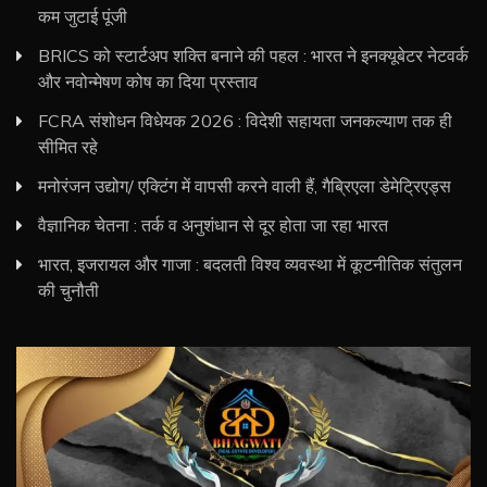
कम जुटाई पूंजी
BRICS को स्टार्टअप शक्ति बनाने की पहल : भारत ने इनक्यूबेटर नेटवर्क
और नवोन्मेषण कोष का दिया प्रस्ताव
FCRA संशोधन विधेयक 2026 : विदेशी सहायता जनकल्याण तक ही
सीमित रहे
मनोरंजन उद्योग/ एक्टिंग में वापसी करने वाली हैं, गैब्रिएला डेमेट्रिएड्स
वैज्ञानिक चेतना : तर्क व अनुशंधान से दूर होता जा रहा भारत
भारत, इजरायल और गाजा : बदलती विश्व व्यवस्था में कूटनीतिक संतुलन
की चुनौती