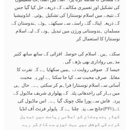
کی تشکیل اور تعمیری مکالمے کے ذریعے حل کیا گیا جس
کے نتیجے میں اسلام نوسنتارا کی تشکیل ہوئی۔ انڈونیشیا
کے ذریعہ اپنائے گئے راستے سے سیکھتے ہوئے ہندوستان کے
مسلمان ہندوستانی ورژن میں تبدیل ہونے کے لیے اسلام
نوسنتارا کا استعمال کر
سکتے ہیں۔ اسلام کی حوصلہ افزائی کے ساتھ ساتھ کثیر
مذہبی رواداری بھی بڑھے گی۔
جیسا کہ صوفی روایت نے ہمیں سکھایا ہے کہ نفرت کا
مقابلہ صرف محبت سے کیا جا سکتا ہے اور یہ محبت
آسانی سے اسلام نوسنتارا فراہم کر سکتی ہے۔ حال ہی
میں بہار کی راجدھانی پٹنہ کے پھلواری شریف ماڈیول کے
پردہ فاش سے پورا ملک چونک گیا ہے۔ اس ماڈیول کی
جانچ سے پتہ چلتا ہے کہ پاپولر فرنٹ آف انڈیا(PFI )کے
کیڈر ہندوستان کو اسلامی ریاست میں تبدیل
کرنے کی کوشش میں بہت تیزی سے کام کر رہے