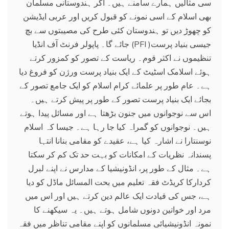
سی مثالیں ہمارے سامنے ہیں۔ اگر ہندوستانی مسلمان
بھی اسلام کے اسی نمونے کو قبول کریں اور عربی ایڈیشن
کو چھوڑ دیں تو ہندوستان کئی طرح کی مصیبتوں سے بچ
جائے گا۔ پاپولر فرنٹ آف انڈیا (PFI )جیسی بنیاد پرست
تنظیموں نے اکثر قوم۔ ریاست کے تصور کو کمزور کرتے
ہوئے اسلامک اسٹیٹ کے ایک بنیاد پرست ورژن کو فروغ دیا
ہے۔ عام طور پر علمائے کرام اسلام کو ایک جامع تصور کے
بجائے ایک بنیاد پرست تصور کے طور پر پیش کرتے ہیں۔
اس سے نوجوانوں میں جنون بڑھتا ہے اور مسائل پیدا ہوتے
ہیں۔ نوجوانوں کو گمراہ کیا جا رہا ہے۔ جیسا کہ اسلام
نوسنتارا نے اشارہ کیا ہے، عقیدے کو مقامی بنانا انتہا
پسندانہ نظریات کے امکانات کو بہت حد تک کم کر سکتا
ہے۔ مثال کے طور پر، انڈونیشیا کے مدارس نے اپنے لبرل
کردارکا کریڈٹ فقہ تعلیم میں بحت المسائل ماڈل کو دیا
ہے، جس کی قیادت ایک عالم دین کرتے ہیں اور اس میں
مرد اور خواتین دونوں شامل ہوتے ہیں۔ یہ سیکھنے کا
نمونہ انڈونیشیائی مسلمانوں کو اپنے مقامی تناظر میں فقہ