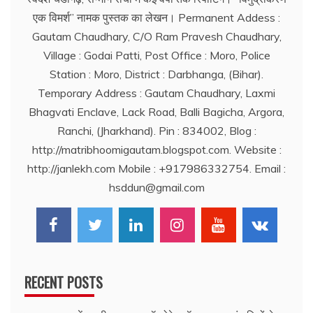
एक विमर्श’’ नामक पुस्तक का लेखन। Permanent Addess :
Gautam Chaudhary, C/O Ram Pravesh Chaudhary,
Village : Godai Patti, Post Office : Moro, Police
Station : Moro, District : Darbhanga, (Bihar).
Temporary Address : Gautam Chaudhary, Laxmi
Bhagvati Enclave, Lack Road, Balli Bagicha, Argora,
Ranchi, (Jharkhand). Pin : 834002, Blog :
http://matribhoomigautam.blogspot.com. Website :
http://janlekh.com Mobile : +917986332754. Email :
hsddun@gmail.com
RECENT POSTS