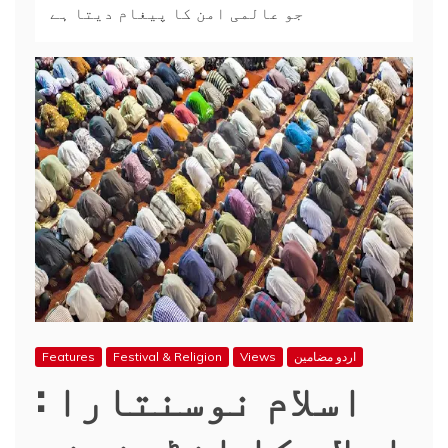
جو عالمی امن کا پیغام دیتا ہے
اردو مضامین
Views
Festival & Religion
Features
اسلام نوسنتارا :
اسلام کا انڈونیشی