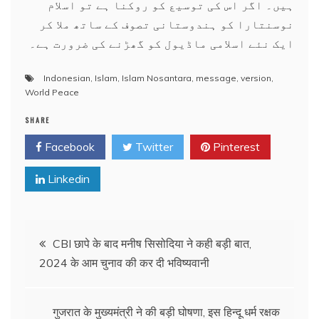
ہیں۔ اگر اس کی توسیع کو روکنا ہے تو اسلام
نوسنتارا کو ہندوستانی تصوف کے ساتھ ملا کر
ایک نئے اسلامی ماڈیول کو گھڑنے کی ضرورت ہے۔
Indonesian
,
Islam
,
Islam Nosantara
,
message
,
version
,
World Peace
SHARE
Facebook
Twitter
Pinterest
Linkedin
Post
CBI छापे के बाद मनीष सिसोदिया ने कही बड़ी बात,
2024 के आम चुनाव की कर दी भविष्यवानी
navigation
गुजरात के मुख्यमंत्री ने की बड़ी घोषणा, इस हिन्दू धर्म रक्षक