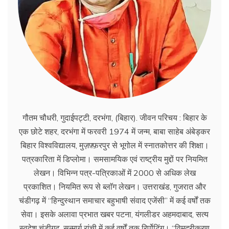
गौतम चौधरी, गुदाईपट्टी, दरभंगा, (बिहार). जीवन परिचय : बिहार के
एक छोटे शहर, दरभंगा में फरवरी 1974 में जन्म, बाबा साहेब अंबेड्कर
बिहार विश्वविद्यालय, मुज़फ़्फ़रपुर से भूगोल में स्नातकोत्तर की शिक्षा।
पत्रकारिता में डिप्लोमा। समसामयिक एवं राष्ट्रीय मुद्दों पर नियमित
लेखन। विभिन्न पत्र-पत्रिकाओं में 2000 से अधिक लेख
प्रकाशित। नियमित रूप से ब्लाॅग लेखन। उत्तराखंड, गुजरात और
चंडीगढ़ में ‘‘हिन्दुस्थान समाचार बहुभाषी संवाद एजेंसी’’ में कई वर्षों तक
सेवा। इसके अलावा प्रभात खबर पटना, यंगलीडर अहमदाबाद, सत्य
स्वदेश चंडीगढ़, सन्मार्ग रांची में कई वर्षों तक रिर्पोटिंग। ‘‘विमुद्रीकरण