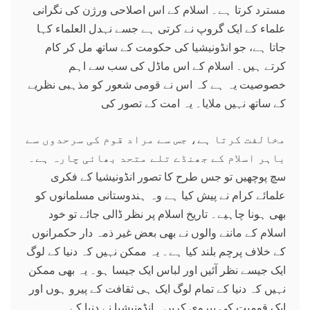
مسترد کرتا ہے۔ اسلام کے اس اصلاحی ورژن کی نگرانی
علماء کے ایک گروپ نے کرتی ہے جسے نہدل العلماء کہا
جاتا ہے، جو انڈونیشیا کی حکومت کے ساتھ مل کر کام
کرتے ہیں۔ اسلام کے اس ماڈل کی سب سے اہم
خصوصیت یہ ہے کہ اس نے قومی شعور کو مذہبی نظریے
کے ساتھ نہیں ملایا۔ یہ امت کے تصور کی
مخالفت کرتا ہے، جس سے مراد قوم کی سرحدوں سے
باہر اسلام کے جھنڈے تلے متحد بھائی چارہ ہے۔
سچ پوچھیں تو جس طرح کا تصور انڈونیشیا کے فکری
علمائے کرام نے پیش کیا ہے وہ ہندوستانی مسلمانوں کو
بھی ہونا چاہیے۔ تاریخ اسلام پر نظر ڈالی جائے تو خود
اسلام کے ماننے والوں نے بھی بعض غیر ذمہ دار حکمرانوں
کے خلاف پرچم بلند کیا ہے۔ یہ ممکن نہیں کہ دنیا کے لوگ
ایک جیسے نظر آئیں اور لباس ایک جیسا ہو۔ یہ بھی ممکن
نہیں کہ دنیا کے تمام لوگ ایک ہی ثقافت کے پیرو ہوں اور
ایک قومیت کی پیروی کریں۔ انڈونیشیا نے دنیا کے