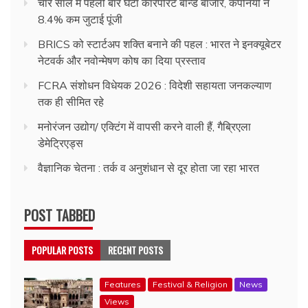
चार साल में पहली बार घटा कॉरपोरेट बॉन्ड बाजार, कंपनियों ने
8.4% कम जुटाई पूंजी
BRICS को स्टार्टअप शक्ति बनाने की पहल : भारत ने इनक्यूबेटर
नेटवर्क और नवोन्मेषण कोष का दिया प्रस्ताव
FCRA संशोधन विधेयक 2026 : विदेशी सहायता जनकल्याण
तक ही सीमित रहे
मनोरंजन उद्योग/ एक्टिंग में वापसी करने वाली हैं, गैब्रिएला
डेमेट्रिएड्स
वैज्ञानिक चेतना : तर्क व अनुशंधान से दूर होता जा रहा भारत
POST TABBED
POPULAR POSTS
RECENT POSTS
Features
Festival & Religion
News
Views