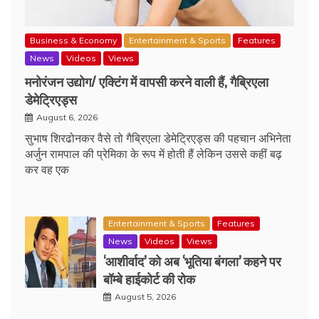
Business & Economy
Entertainment & Sports
Features
News
Videos
Views
मनोरंजन उद्योग/ एक्टिंग में वापसी करने वाली हैं, गैब्रिएला
डेमेट्रिएड्स
August 6, 2026
सुभाष शिरढोनकर वैसे तो गैब्रिएला डेमेट्रिएड्स की पहचान अभिनेता
अर्जुन रामपाल की प्रेमिका के रूप में होती हैं लेकिन उससे कहीं बढ़
कर वह एक
Entertainment & Sports
Features
News
Videos
Views
‘आशीर्वाद’ को अब ‘भूतिया बंगला’ कहने पर
बॉम्बे हाईकोर्ट की रोक
August 5, 2026