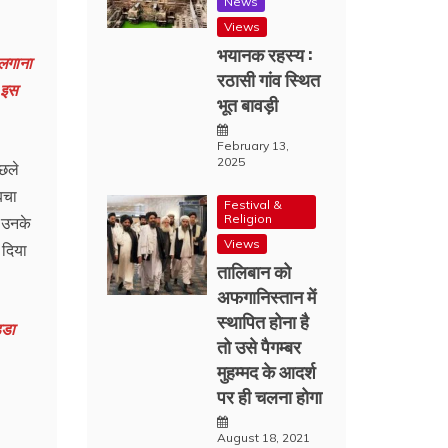
News
Views
भयानक रहस्य :
 लगाना
रठासी गांव स्थित
प इस
भूत बावड़ी
February 13,
2025
िछले
बचा
Festival &
Religion
 उनके
Views
दिया
तालिबान को
अफगानिस्तान में
स्थापित होना है
्डा
तो उसे पैगम्बर
मुहम्मद के आदर्श
पर ही चलना होगा
August 18, 2021