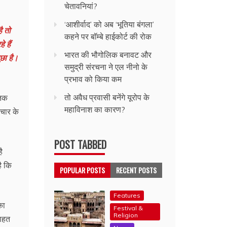
चेतावनियां?
‘आशीर्वाद’ को अब ‘भूतिया बंगला’
ै तो
कहने पर बॉम्बे हाईकोर्ट की रोक
 हैं
भारत की भौगोलिक बनावट और
ूछा है।
समुद्री संरचना ने एल नीनो के
प्रभाव को किया कम
तो अवैध प्रवासी बनेंगे यूरोप के
 तक
महाविनाश का कारण?
ाचार के
POST TABBED
ै
ै कि
POPULAR POSTS
RECENT POSTS
Features
का
Festival &
Religion
राहत