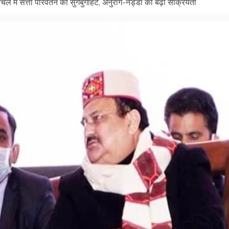
चल में सत्ता परिवर्तन की सुगबुगाहट, अनुराग-नड्डा की बढ़ी सक्रियता