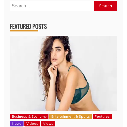
Search
for:
FEATURED POSTS
Business & Economy
Entertainment & Sports
Features
News
Videos
Views