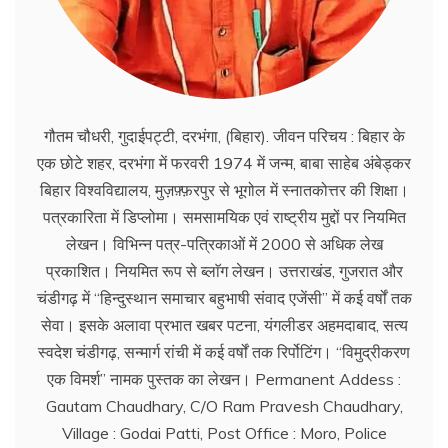
गौतम चौधरी, गुदाईपट्टी, दरभंगा, (बिहार). जीवन परिचय : बिहार के
एक छोटे शहर, दरभंगा में फरवरी 1974 में जन्म, बाबा साहेब अंबेड्कर
बिहार विश्वविद्यालय, मुज़फ़्फ़रपुर से भूगोल में स्नातकोत्तर की शिक्षा।
पत्रकारिता में डिप्लोमा। समसामयिक एवं राष्ट्रीय मुद्दों पर नियमित
लेखन। विभिन्न पत्र-पत्रिकाओं में 2000 से अधिक लेख
प्रकाशित। नियमित रूप से ब्लाॅग लेखन। उत्तराखंड, गुजरात और
चंडीगढ़ में ‘‘हिन्दुस्थान समाचार बहुभाषी संवाद एजेंसी’’ में कई वर्षों तक
सेवा। इसके अलावा प्रभात खबर पटना, यंगलीडर अहमदाबाद, सत्य
स्वदेश चंडीगढ़, सन्मार्ग रांची में कई वर्षों तक रिर्पोटिंग। ‘‘विमुद्रीकरण
एक विमर्श’’ नामक पुस्तक का लेखन। Permanent Addess :
Gautam Chaudhary, C/O Ram Pravesh Chaudhary,
Village : Godai Patti, Post Office : Moro, Police