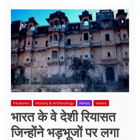
Features
History & Archeology
News
Views
भारत के वे देशी रियासत
जिन्होंने भड़भूजों पर लगा