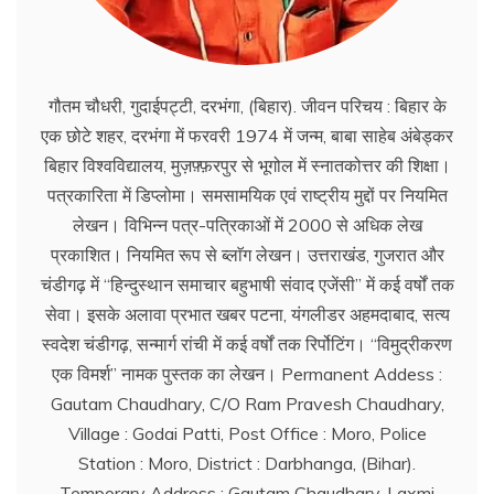
गौतम चौधरी, गुदाईपट्टी, दरभंगा, (बिहार). जीवन परिचय : बिहार के
एक छोटे शहर, दरभंगा में फरवरी 1974 में जन्म, बाबा साहेब अंबेड्कर
बिहार विश्वविद्यालय, मुज़फ़्फ़रपुर से भूगोल में स्नातकोत्तर की शिक्षा।
पत्रकारिता में डिप्लोमा। समसामयिक एवं राष्ट्रीय मुद्दों पर नियमित
लेखन। विभिन्न पत्र-पत्रिकाओं में 2000 से अधिक लेख
प्रकाशित। नियमित रूप से ब्लाॅग लेखन। उत्तराखंड, गुजरात और
चंडीगढ़ में ‘‘हिन्दुस्थान समाचार बहुभाषी संवाद एजेंसी’’ में कई वर्षों तक
सेवा। इसके अलावा प्रभात खबर पटना, यंगलीडर अहमदाबाद, सत्य
स्वदेश चंडीगढ़, सन्मार्ग रांची में कई वर्षों तक रिर्पोटिंग। ‘‘विमुद्रीकरण
एक विमर्श’’ नामक पुस्तक का लेखन। Permanent Addess :
Gautam Chaudhary, C/O Ram Pravesh Chaudhary,
Village : Godai Patti, Post Office : Moro, Police
Station : Moro, District : Darbhanga, (Bihar).
Temporary Address : Gautam Chaudhary, Laxmi