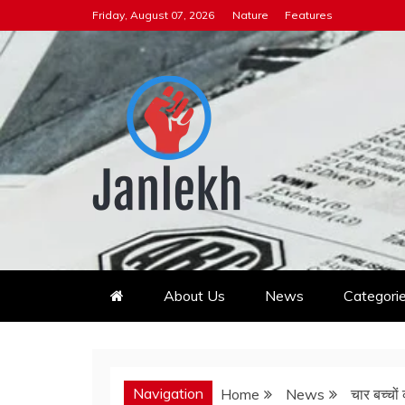
Skip
Friday, August 07, 2026
Nature
Features
to
content
Janlekh
News for Public
About Us
News
Categori
Navigation
Home
News
चार बच्चो