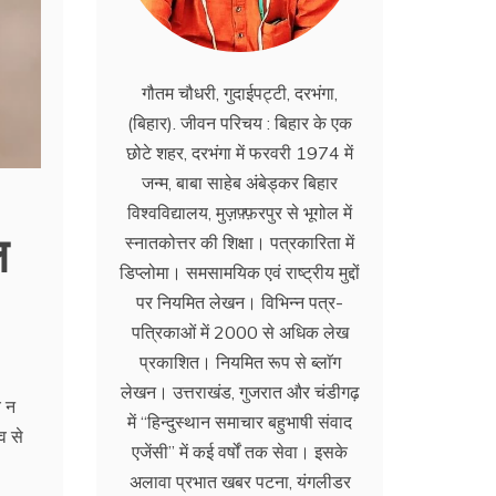
गौतम चौधरी, गुदाईपट्टी, दरभंगा,
(बिहार). जीवन परिचय : बिहार के एक
छोटे शहर, दरभंगा में फरवरी 1974 में
जन्म, बाबा साहेब अंबेड्कर बिहार
विश्वविद्यालय, मुज़फ़्फ़रपुर से भूगोल में
ल
स्नातकोत्तर की शिक्षा। पत्रकारिता में
डिप्लोमा। समसामयिक एवं राष्ट्रीय मुद्दों
पर नियमित लेखन। विभिन्न पत्र-
पत्रिकाओं में 2000 से अधिक लेख
प्रकाशित। नियमित रूप से ब्लाॅग
लेखन। उत्तराखंड, गुजरात और चंडीगढ़
े न
में ‘‘हिन्दुस्थान समाचार बहुभाषी संवाद
व से
एजेंसी’’ में कई वर्षों तक सेवा। इसके
अलावा प्रभात खबर पटना, यंगलीडर