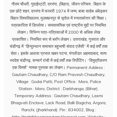
गौतम चौधरी, गुदाईपट्टी, दरभंगा, (बिहार). जीवन परिचय : बिहार के
एक छोटे शहर, दरभंगा में फरवरी 1974 में जन्म, बाबा साहेब अंबेड्कर
बिहार विश्वविद्यालय, मुज़फ़्फ़रपुर से भूगोल में स्नातकोत्तर की शिक्षा।
पत्रकारिता में डिप्लोमा। समसामयिक एवं राष्ट्रीय मुद्दों पर नियमित
लेखन। विभिन्न पत्र-पत्रिकाओं में 2000 से अधिक लेख
प्रकाशित। नियमित रूप से ब्लाॅग लेखन। उत्तराखंड, गुजरात और
चंडीगढ़ में ‘‘हिन्दुस्थान समाचार बहुभाषी संवाद एजेंसी’’ में कई वर्षों तक
सेवा। इसके अलावा प्रभात खबर पटना, यंगलीडर अहमदाबाद, सत्य
स्वदेश चंडीगढ़, सन्मार्ग रांची में कई वर्षों तक रिर्पोटिंग। ‘‘विमुद्रीकरण
एक विमर्श’’ नामक पुस्तक का लेखन। Permanent Addess :
Gautam Chaudhary, C/O Ram Pravesh Chaudhary,
Village : Godai Patti, Post Office : Moro, Police
Station : Moro, District : Darbhanga, (Bihar).
Temporary Address : Gautam Chaudhary, Laxmi
Bhagvati Enclave, Lack Road, Balli Bagicha, Argora,
Ranchi, (Jharkhand). Pin : 834002, Blog :
http://matribhoomigautam.blogspot.com. Website :