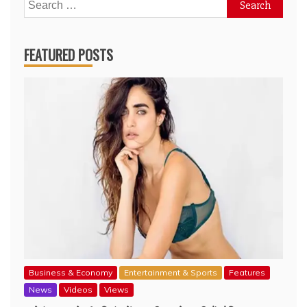
Search
for:
FEATURED POSTS
Business & Economy
Entertainment & Sports
Features
News
Videos
Views