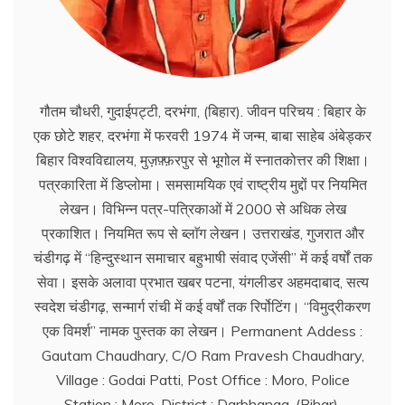
गौतम चौधरी, गुदाईपट्टी, दरभंगा, (बिहार). जीवन परिचय : बिहार के
एक छोटे शहर, दरभंगा में फरवरी 1974 में जन्म, बाबा साहेब अंबेड्कर
बिहार विश्वविद्यालय, मुज़फ़्फ़रपुर से भूगोल में स्नातकोत्तर की शिक्षा।
पत्रकारिता में डिप्लोमा। समसामयिक एवं राष्ट्रीय मुद्दों पर नियमित
लेखन। विभिन्न पत्र-पत्रिकाओं में 2000 से अधिक लेख
प्रकाशित। नियमित रूप से ब्लाॅग लेखन। उत्तराखंड, गुजरात और
चंडीगढ़ में ‘‘हिन्दुस्थान समाचार बहुभाषी संवाद एजेंसी’’ में कई वर्षों तक
सेवा। इसके अलावा प्रभात खबर पटना, यंगलीडर अहमदाबाद, सत्य
स्वदेश चंडीगढ़, सन्मार्ग रांची में कई वर्षों तक रिर्पोटिंग। ‘‘विमुद्रीकरण
एक विमर्श’’ नामक पुस्तक का लेखन। Permanent Addess :
Gautam Chaudhary, C/O Ram Pravesh Chaudhary,
Village : Godai Patti, Post Office : Moro, Police
Station : Moro, District : Darbhanga, (Bihar).