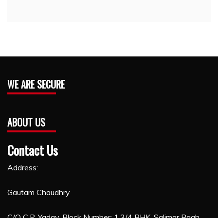
WE ARE SECURE
ABOUT US
Contact Us
Address:
Gautam Chaudhry
C/O C.P. Yadav, Block Number: 1,3/4 BHK, Salimar Bagh,