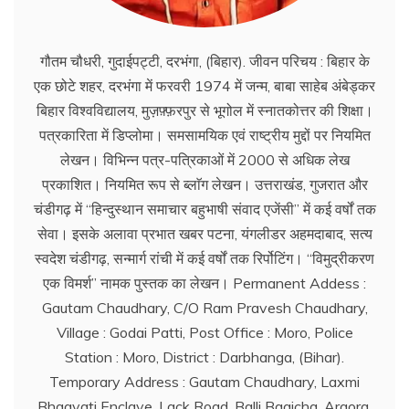
गौतम चौधरी, गुदाईपट्टी, दरभंगा, (बिहार). जीवन परिचय : बिहार के
एक छोटे शहर, दरभंगा में फरवरी 1974 में जन्म, बाबा साहेब अंबेड्कर
बिहार विश्वविद्यालय, मुज़फ़्फ़रपुर से भूगोल में स्नातकोत्तर की शिक्षा।
पत्रकारिता में डिप्लोमा। समसामयिक एवं राष्ट्रीय मुद्दों पर नियमित
लेखन। विभिन्न पत्र-पत्रिकाओं में 2000 से अधिक लेख
प्रकाशित। नियमित रूप से ब्लाॅग लेखन। उत्तराखंड, गुजरात और
चंडीगढ़ में ‘‘हिन्दुस्थान समाचार बहुभाषी संवाद एजेंसी’’ में कई वर्षों तक
सेवा। इसके अलावा प्रभात खबर पटना, यंगलीडर अहमदाबाद, सत्य
स्वदेश चंडीगढ़, सन्मार्ग रांची में कई वर्षों तक रिर्पोटिंग। ‘‘विमुद्रीकरण
एक विमर्श’’ नामक पुस्तक का लेखन। Permanent Addess :
Gautam Chaudhary, C/O Ram Pravesh Chaudhary,
Village : Godai Patti, Post Office : Moro, Police
Station : Moro, District : Darbhanga, (Bihar).
Temporary Address : Gautam Chaudhary, Laxmi
Bhagvati Enclave, Lack Road, Balli Bagicha, Argora,