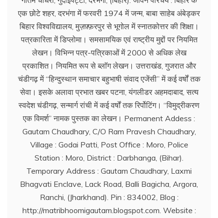
गौतम चौधरी, गुदाईपट्टी, दरभंगा, (बिहार). जीवन परिचय : बिहार के
एक छोटे शहर, दरभंगा में फरवरी 1974 में जन्म, बाबा साहेब अंबेड्कर
बिहार विश्वविद्यालय, मुज़फ़्फ़रपुर से भूगोल में स्नातकोत्तर की शिक्षा।
पत्रकारिता में डिप्लोमा। समसामयिक एवं राष्ट्रीय मुद्दों पर नियमित
लेखन। विभिन्न पत्र-पत्रिकाओं में 2000 से अधिक लेख
प्रकाशित। नियमित रूप से ब्लाॅग लेखन। उत्तराखंड, गुजरात और
चंडीगढ़ में ‘‘हिन्दुस्थान समाचार बहुभाषी संवाद एजेंसी’’ में कई वर्षों तक
सेवा। इसके अलावा प्रभात खबर पटना, यंगलीडर अहमदाबाद, सत्य
स्वदेश चंडीगढ़, सन्मार्ग रांची में कई वर्षों तक रिर्पोटिंग। ‘‘विमुद्रीकरण
एक विमर्श’’ नामक पुस्तक का लेखन। Permanent Addess :
Gautam Chaudhary, C/O Ram Pravesh Chaudhary,
Village : Godai Patti, Post Office : Moro, Police
Station : Moro, District : Darbhanga, (Bihar).
Temporary Address : Gautam Chaudhary, Laxmi
Bhagvati Enclave, Lack Road, Balli Bagicha, Argora,
Ranchi, (Jharkhand). Pin : 834002, Blog :
http://matribhoomigautam.blogspot.com. Website :