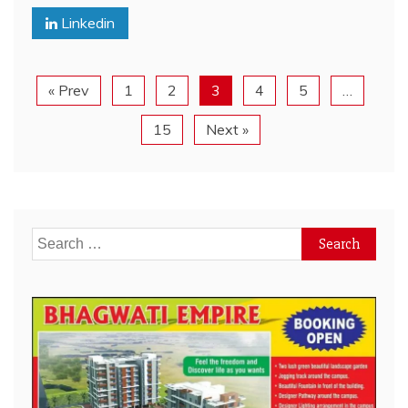
Linkedin
« Prev
1
2
3
4
5
…
15
Next »
Search
for: