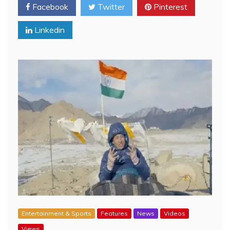
Facebook
Twitter
Pinterest
Linkedin
Entertainment & Sports
Features
News
Videos
Views