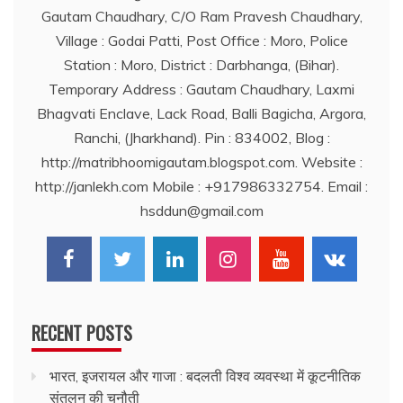
Gautam Chaudhary, C/O Ram Pravesh Chaudhary,
Village : Godai Patti, Post Office : Moro, Police
Station : Moro, District : Darbhanga, (Bihar).
Temporary Address : Gautam Chaudhary, Laxmi
Bhagvati Enclave, Lack Road, Balli Bagicha, Argora,
Ranchi, (Jharkhand). Pin : 834002, Blog :
http://matribhoomigautam.blogspot.com. Website :
http://janlekh.com Mobile : +917986332754. Email :
hsddun@gmail.com
RECENT POSTS
भारत, इजरायल और गाजा : बदलती विश्व व्यवस्था में कूटनीतिक
संतुलन की चुनौती