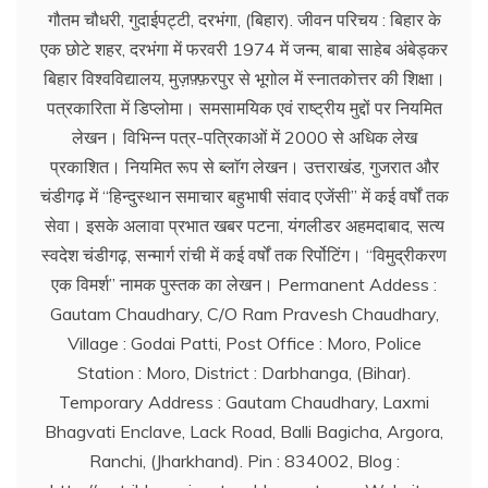
गौतम चौधरी, गुदाईपट्टी, दरभंगा, (बिहार). जीवन परिचय : बिहार के
एक छोटे शहर, दरभंगा में फरवरी 1974 में जन्म, बाबा साहेब अंबेड्कर
बिहार विश्वविद्यालय, मुज़फ़्फ़रपुर से भूगोल में स्नातकोत्तर की शिक्षा।
पत्रकारिता में डिप्लोमा। समसामयिक एवं राष्ट्रीय मुद्दों पर नियमित
लेखन। विभिन्न पत्र-पत्रिकाओं में 2000 से अधिक लेख
प्रकाशित। नियमित रूप से ब्लाॅग लेखन। उत्तराखंड, गुजरात और
चंडीगढ़ में ‘‘हिन्दुस्थान समाचार बहुभाषी संवाद एजेंसी’’ में कई वर्षों तक
सेवा। इसके अलावा प्रभात खबर पटना, यंगलीडर अहमदाबाद, सत्य
स्वदेश चंडीगढ़, सन्मार्ग रांची में कई वर्षों तक रिर्पोटिंग। ‘‘विमुद्रीकरण
एक विमर्श’’ नामक पुस्तक का लेखन। Permanent Addess :
Gautam Chaudhary, C/O Ram Pravesh Chaudhary,
Village : Godai Patti, Post Office : Moro, Police
Station : Moro, District : Darbhanga, (Bihar).
Temporary Address : Gautam Chaudhary, Laxmi
Bhagvati Enclave, Lack Road, Balli Bagicha, Argora,
Ranchi, (Jharkhand). Pin : 834002, Blog :