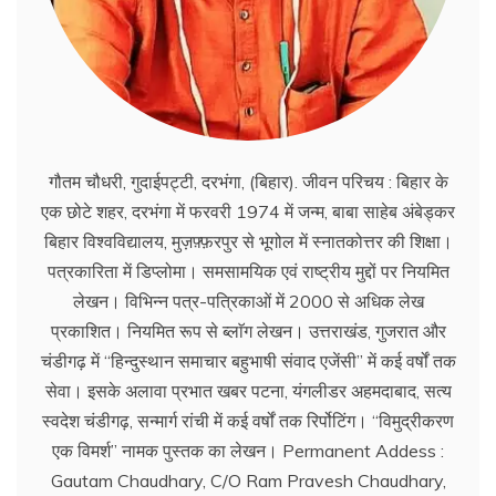
गौतम चौधरी, गुदाईपट्टी, दरभंगा, (बिहार). जीवन परिचय : बिहार के
एक छोटे शहर, दरभंगा में फरवरी 1974 में जन्म, बाबा साहेब अंबेड्कर
बिहार विश्वविद्यालय, मुज़फ़्फ़रपुर से भूगोल में स्नातकोत्तर की शिक्षा।
पत्रकारिता में डिप्लोमा। समसामयिक एवं राष्ट्रीय मुद्दों पर नियमित
लेखन। विभिन्न पत्र-पत्रिकाओं में 2000 से अधिक लेख
प्रकाशित। नियमित रूप से ब्लाॅग लेखन। उत्तराखंड, गुजरात और
चंडीगढ़ में ‘‘हिन्दुस्थान समाचार बहुभाषी संवाद एजेंसी’’ में कई वर्षों तक
सेवा। इसके अलावा प्रभात खबर पटना, यंगलीडर अहमदाबाद, सत्य
स्वदेश चंडीगढ़, सन्मार्ग रांची में कई वर्षों तक रिर्पोटिंग। ‘‘विमुद्रीकरण
एक विमर्श’’ नामक पुस्तक का लेखन। Permanent Addess :
Gautam Chaudhary, C/O Ram Pravesh Chaudhary,