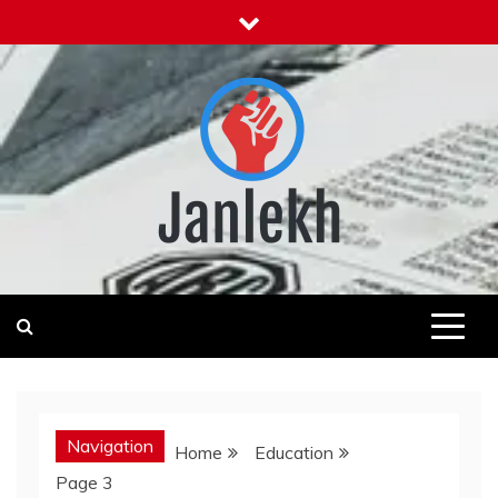
Skip
to
content
Janlekh
News for Public
Navigation
Home
Education
Page 3