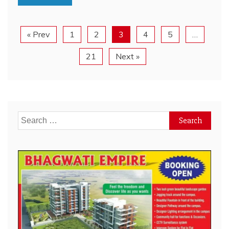
« Prev
1
2
3
4
5
…
21
Next »
Search
for: